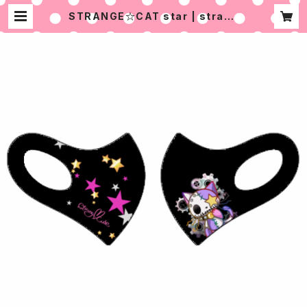
STRANGE☆CAT star | strang
e♡cute