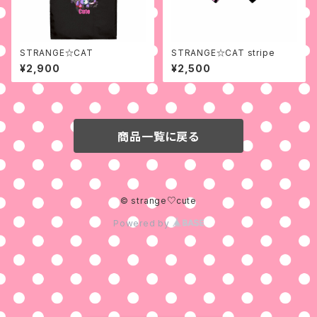
STRANGE☆CAT
STRANGE☆CAT stripe
¥2,900
¥2,500
商品一覧に戻る
© strange♡cute
Powered by