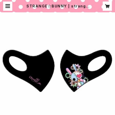
STRANGE☆BUNNY | strange
♡cute