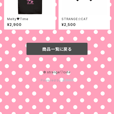
Melty♥Time
STRANGE☆CAT
¥2,900
¥2,500
商品一覧に戻る
© strange♡cute
Powered by