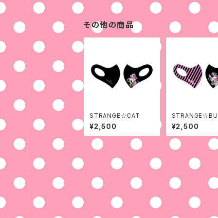
その他の商品
STRANGE☆CAT
STRANGE☆BU
stripe
¥2,500
¥2,500