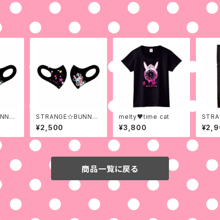
NNY
STRANGE☆BUNNY
melty♥time cat
STR
star
¥2,500
¥3,800
¥2,
商品一覧に戻る