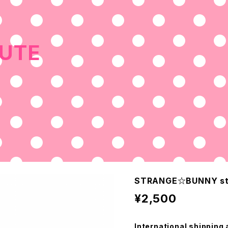
UTE
STRANGE☆BUNNY st
¥2,500
International shipping 