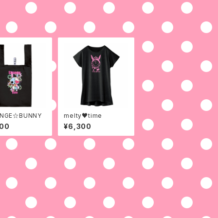
ANGE☆BUNNY
melty♥time
900
¥6,300