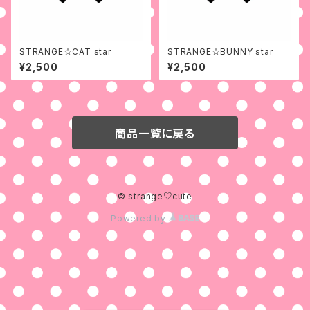
STRANGE☆CAT star
STRANGE☆BUNNY star
¥2,500
¥2,500
商品一覧に戻る
© strange♡cute
Powered by