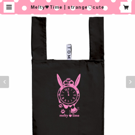
Melty♥Time | strange♡cute