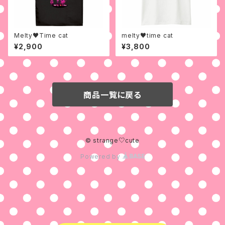
Melty♥Time cat
melty♥time cat
¥2,900
¥3,800
商品一覧に戻る
© strange♡cute
Powered by