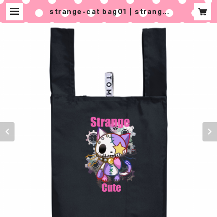
strange-cat bag01 | strange
♡cute